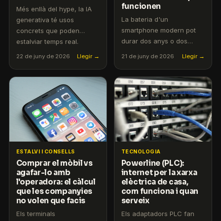
funcionen
Més enllà del hype, la IA
La bateria d'un
generativa té usos
smartphone modern pot
concrets que poden
durar dos anys o dos
estalviar temps real.
mesos, en funció de com
T'expliquem els més
22 de juny de 2026
Llegir →
21 de juny de 2026
Llegir →
l'usis. T'expliquem els
pràctics i accessibles.
errors més comuns i com
evitar-los per allargar la
vida del teu mòbil.
ESTALVI I CONSELLS
TECNOLOGIA
Comprar el mòbil vs
Powerline (PLC):
agafar-lo amb
internet per la xarxa
l'operadora: el càlcul
elèctrica de casa,
que les companyies
com funciona i quan
no volen que facis
serveix
Els terminals
Els adaptadors PLC fan