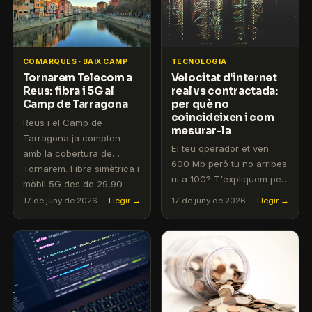
TECNOLOGIA
COMARQUES · BAIX CAMP
Velocitat d'internet
Tornarem Telecom a
real vs contractada:
Reus: fibra i 5G al
per què no
Camp de Tarragona
coincideixen i com
Reus i el Camp de
mesurar-la
Tarragona ja compten
El teu operador et ven
amb la cobertura de
600 Mb però tu no arribes
Tornarem. Fibra simètrica i
ni a 100? T'expliquem per
mòbil 5G des de 29,90
què passa i com reclamar-
€/mes.
17 de juny de 2026
Llegir →
17 de juny de 2026
Llegir →
ho.