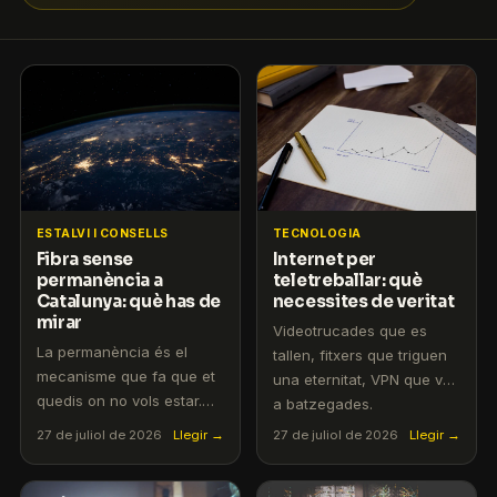
ESTALVI I CONSELLS
TECNOLOGIA
Fibra sense
Internet per
permanència a
teletreballar: què
Catalunya: què has de
necessites de veritat
mirar
Videotrucades que es
La permanència és el
tallen, fitxers que triguen
mecanisme que fa que et
una eternitat, VPN que va
quedis on no vols estar.
a batzegades.
T'expliquem què és
T'expliquem què
27 de juliol de 2026
Llegir →
27 de juliol de 2026
Llegir →
exactament, quines
necessita realment una
trampes amaga i com
connexió per teletreballar i