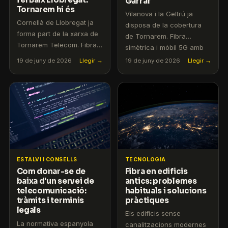
Garraf
Tornarem hi és
Vilanova i la Geltrú ja
Cornellà de Llobregat ja
disposa de la cobertura
forma part de la xarxa de
de Tornarem. Fibra
Tornarem Telecom. Fibra 1
simètrica i mòbil 5G amb
Gbps i mòbil 5G sense
servei en català.
19 de juny de 2026
Llegir →
19 de juny de 2026
Llegir →
permanència.
TECNOLOGIA
ESTALVI I CONSELLS
Fibra en edificis
Com donar-se de
antics: problemes
baixa d'un servei de
habituals i solucions
telecomunicació:
pràctiques
tràmits i terminis
legals
Els edificis sense
La normativa espanyola
canalitzacions modernes