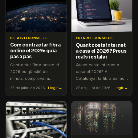
tarifes i per què 34,90
€/mes sense permanència
surt més a compte.
ESTALVI I CONSELLS
ESTALVI I CONSELLS
Com contractar fibra
Quant costa internet
online el 2026: guia
a casa el 2026? Preus
pas a pas
reals i estalvi
Contractar fibra online el
Quant costa internet a
2026 és qüestió de
casa el 2026? A
minuts: comprova la
Catalunya, la fibra es mou
cobertura, tria la velocitat,
entre 25 i 50 € al mes
27 de juliol de 2026
Llegir →
27 de juliol de 2026
Llegir →
prepara DNI i IBAN i deixa
segons la velocitat.
la portabilitat en mans de
T'expliquem els rangs per
l'operadora. Guia pas a
300 Mb, 600 Mb i 1 Gb,
pas amb instal·lació
els costos ocults (router,
gratuïta en 24-48 h i
alta, permanència) i com
sense permanència.
pagar menys cada mes.