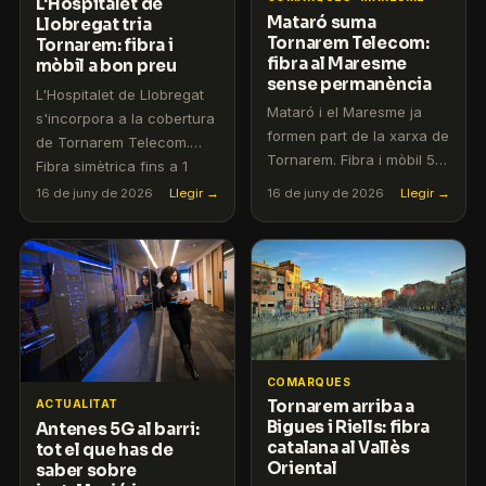
L'Hospitalet de
Mataró suma
Llobregat tria
Tornarem Telecom:
Tornarem: fibra i
fibra al Maresme
mòbil a bon preu
sense permanència
L'Hospitalet de Llobregat
Mataró i el Maresme ja
s'incorpora a la cobertura
formen part de la xarxa de
de Tornarem Telecom.
Tornarem. Fibra i mòbil 5G
Fibra simètrica fins a 1
amb atenció en català i
Gbps des de 29,90 €/mes.
16 de juny de 2026
Llegir →
16 de juny de 2026
Llegir →
sense lletres petites.
COMARQUES
Tornarem arriba a
ACTUALITAT
Bigues i Riells: fibra
Antenes 5G al barri:
catalana al Vallès
tot el que has de
Oriental
saber sobre