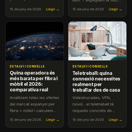
econòmics.
darrere la tecnologia que
15 de juny de 2026
Llegir →
15 de juny de 2026
Llegir →
connecta casa teva.
ESTALVI I CONSELLS
ESTALVI I CONSELLS
Quina operadora és
Teletreball: quina
més barata per fibra i
connexió necessites
mòbil el 2026:
realment per
comparativa real
treballar des de casa
Analitzem totes les ofertes
Videotrucades, VPN,
del mercat espanyol per
núvol... el teletreball té
fibra + mòbil i calculem
requisits concrets de
qui surt més a compte de
banda ampla. Calculem la
15 de juny de 2026
Llegir →
15 de juny de 2026
Llegir →
debò.
fibra que necessites.