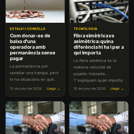
ESTALVI I CONSELLS
TECNOLOGIA
Com donar-se de
Fibra simètrica vs
baixa d'una
asimètrica: quina
operadora amb
diferència hi ha i per a
permanència sense
qui importa
pagar
La fibra simètrica és la
La permanència pot
mateixa velocitat de
semblar una trampa, però
pujada i baixada.
hi ha situacions en què
T'expliquem quan importa
pots sortir sense
de debò i quan és
15 de juny de 2026
Llegir →
15 de juny de 2026
Llegir →
penalització. T'expliquem
màrqueting.
els supòsits legals.