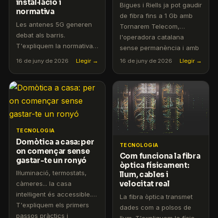
instal·lació i
Bigues i Riells ja pot gaudir
normativa
de fibra fins a 1 Gb amb
Les antenes 5G generen
Tornarem Telecom,
debat als barris.
l'operadora catalana
T'expliquem la normativa
sense permanència i amb
vigent, els límits d'emissió i
atenció en català.
16 de juny de 2026
Llegir →
16 de juny de 2026
Llegir →
com es decideix on
s'instal·len.
TECNOLOGIA
Domòtica a casa: per
TECNOLOGIA
on començar sense
Com funciona la fibra
gastar-te un ronyó
òptica físicament:
Il·luminació, termostats,
llum, cables i
velocitat real
càmeres... la casa
intel·ligent és accessible.
La fibra òptica transmet
T'expliquem els primers
dades com a polsos de
passos pràctics i
llum. T'expliquem la física