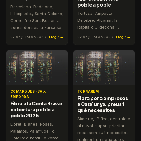
poble a poble
Barcelona, Badalona,
Tortosa, Amposta,
l'Hospitalet, Santa Coloma,
Deltebre, Alcanar, la
Cornellà o Sant Boi: en
Ràpita o Ulldecona:
zones denses la xarxa se
repassem la cobertura de
satura a les hores punta.
27 de juliol de 2026
Llegir →
27 de juliol de 2026
Llegir →
fibra a les Terres de
T'expliquem per què la
l'Ebre, què fer on encara
fibra simètrica marca la
no arriba i per què tenim
diferència i quina opció
l'operadora catalana a
catalana tens sense
casa.
permanència.
COMARQUES · BAIX
TORNAREM
EMPORDÀ
Fibra per a empreses
Fibra a la Costa Brava:
a Catalunya: preus i
cobertura poble a
què necessites
poble 2026
Simetria, IP fixa, centraleta
Lloret, Blanes, Roses,
al núvol, suport prioritari:
Palamós, Palafrugell o
repassem què necessita
Calella: a l'estiu la xarxa
realment un negoci, els