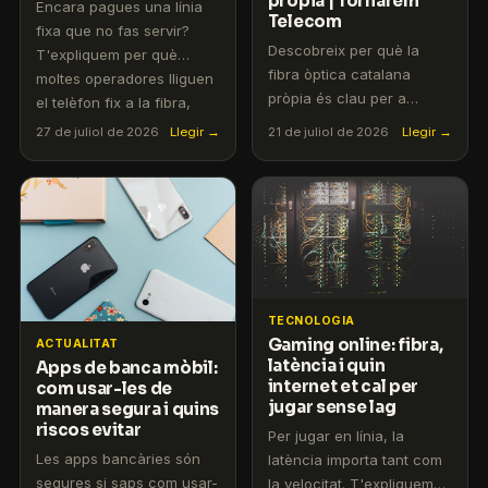
pròpia | Tornarem
Encara pagues una línia
Telecom
fixa que no fas servir?
Descobreix per què la
T'expliquem per què
fibra òptica catalana
moltes operadores lliguen
pròpia és clau per a
el telèfon fix a la fibra,
connexions ràpides i
quant et costa cada any i
27 de juliol de 2026
Llegir →
21 de juliol de 2026
Llegir →
estables. Tornarem
com pots tenir només
Telecom: sense
internet a casa, sense
permanència, instal·lació
permanència ni sorpreses
gratis.
a la factura.
TECNOLOGIA
Gaming online: fibra,
ACTUALITAT
latència i quin
Apps de banca mòbil:
internet et cal per
com usar-les de
jugar sense lag
manera segura i quins
riscos evitar
Per jugar en línia, la
Les apps bancàries són
latència importa tant com
segures si saps com usar-
la velocitat. T'expliquem