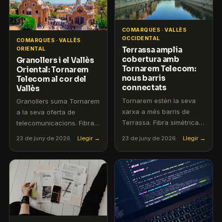
COMARQUES · VALLÈS
OCCIDENTAL
COMARQUES · VALLÈS
Terrassa amplia
ORIENTAL
cobertura amb
Granollers i el Vallès
Tornarem Telecom:
Oriental: Tornarem
nous barris
Telecom al cor del
connectats
Vallès
Tornarem estén la seva
Granollers suma Tornarem
xarxa a més barris de
a la seva oferta de
Terrassa. Fibra simètrica i
telecomunicacions. Fibra
mòbil 5G amb servei en
simètrica, mòbil 5G i
23 de juny de 2026
Llegir →
23 de juny de 2026
Llegir →
català i sense
atenció en català sense
permanència.
permanència.