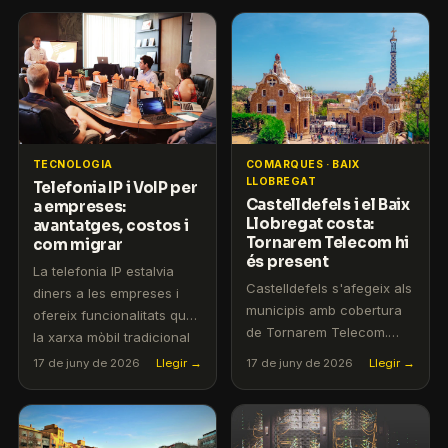
TECNOLOGIA
COMARQUES · BAIX
LLOBREGAT
Telefonia IP i VoIP per
Castelldefels i el Baix
a empreses:
Llobregat costa:
avantatges, costos i
Tornarem Telecom hi
com migrar
és present
La telefonia IP estalvia
Castelldefels s'afegeix als
diners a les empreses i
municipis amb cobertura
ofereix funcionalitats que
de Tornarem Telecom.
la xarxa mòbil tradicional
Fibra + mòbil 5G amb
no pot igualar.
17 de juny de 2026
Llegir →
17 de juny de 2026
Llegir →
servei personalitzat en
català.