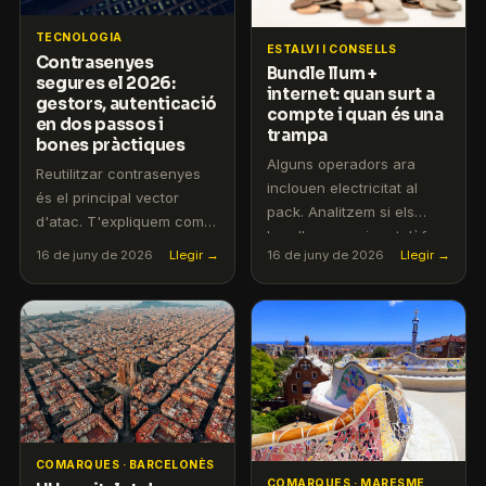
TECNOLOGIA
ESTALVI I CONSELLS
Contrasenyes
Bundle llum +
segures el 2026:
internet: quan surt a
gestors, autenticació
compte i quan és una
en dos passos i
trampa
bones pràctiques
Alguns operadors ara
Reutilitzar contrasenyes
inclouen electricitat al
és el principal vector
pack. Analitzem si els
d'atac. T'expliquem com
bundles energia + telèfon
protegir-te sense veure't
16 de juny de 2026
Llegir →
16 de juny de 2026
Llegir →
realment estalvien o
malament amb la
compliquen la vida.
tecnologia.
COMARQUES · BARCELONÈS
COMARQUES · MARESME