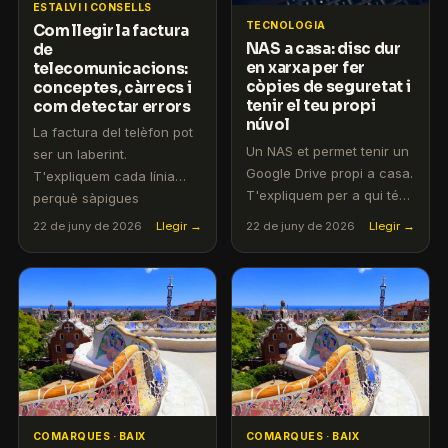
ESTALVI I CONSELLS
TECNOLOGIA
Com llegir la factura
NAS a casa: disc dur
de
en xarxa per fer
telecomunicacions:
còpies de seguretat i
conceptes, càrrecs i
tenir el teu propi
com detectar errors
núvol
La factura del telèfon pot
Un NAS et permet tenir un
ser un laberint.
Google Drive propi a casa.
T'expliquem cada línia
T'expliquem per a qui té
perquè sàpigues
sentit, quant costa i com
exactament per què
22 de juny de 2026
Llegir →
22 de juny de 2026
Llegir →
configurar-lo.
pagues el que pagues.
COMARQUES · BAIX
COMARQUES · BAIX