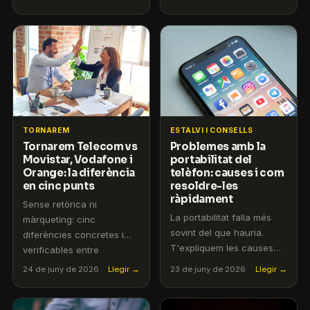
mar.
pràctics per a dispositius i
connexions senzilles.
TORNAREM
ESTALVI I CONSELLS
Tornarem Telecom vs
Problemes amb la
Movistar, Vodafone i
portabilitat del
Orange: la diferència
telèfon: causes i com
en cinc punts
resoldre-les
ràpidament
Sense retòrica ni
La portabilitat falla més
màrqueting: cinc
sovint del que hauria.
diferències concretes i
T'expliquem les causes
verificables entre
més freqüents i com
Tornarem i les grans
24 de juny de 2026
Llegir →
23 de juny de 2026
Llegir →
accelerar la resolució.
operadores del mercat
espanyol.