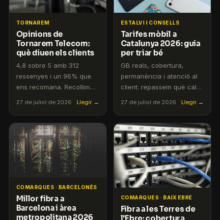
TORNAREM
ESTALVI I CONSELLS
Opinions de
Tarifes mòbil a
Tornarem Telecom:
Catalunya 2026: guia
què diuen els clients
per triar bé
4,8 sobre 5 amb 312
GB reals, cobertura,
ressenyes i un 96% que
permanència i atenció al
ens recomana. Recollim
client: repassem què cal
les opinions reals dels
mirar en una tarifa mòbil el
27 de juliol de 2026
Llegir →
27 de juliol de 2026
Llegir →
clients de Tornarem
2026, els rangs de preus
Telecom i expliquem què
del mercat català i per
valoren més: l'atenció en
què els GB acumulables
català, la portabilitat
canvien completament el
ràpida i el preu sense
càlcul.
sorpreses.
COMARQUES · BARCELONÈS
Millor fibra a
COMARQUES · BAIX EBRE
Barcelona i àrea
Fibra a les Terres de
metropolitana 2026
l'Ebre: cobertura