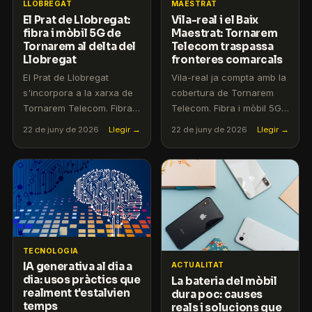
LLOBREGAT
MAESTRAT
El Prat de Llobregat:
Vila-real i el Baix
fibra i mòbil 5G de
Maestrat: Tornarem
Tornarem al delta del
Telecom traspassa
Llobregat
fronteres comarcals
El Prat de Llobregat
Vila-real ja compta amb la
s'incorpora a la xarxa de
cobertura de Tornarem
Tornarem Telecom. Fibra 1
Telecom. Fibra i mòbil 5G
Gbps i mòbil 5G amb
amb atenció en català i
22 de juny de 2026
Llegir →
22 de juny de 2026
Llegir →
atenció local en català.
sense permanència.
TECNOLOGIA
IA generativa al dia a
ACTUALITAT
dia: usos pràctics que
La bateria del mòbil
realment t'estalvien
dura poc: causes
temps
reals i solucions que