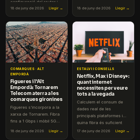
configuració del router i
telecomunicacions. Fibra,
18 de juny de 2026
Llegir →
18 de juny de 2026
Llegir →
conversa familiar.
5G i atenció en català
sense permanència.
COMARQUES · ALT
ESTALVI I CONSELLS
EMPORDÀ
Netflix, Max i Disney+:
Figueres i l'Alt
quant internet
Empordà: Tornarem
necessites per veure
Telecom aterra a les
tots a la vegada
comarques gironines
Calculem el consum de
Figueres s'incorpora a la
dades real de les
xarxa de Tornarem. Fibra
principals plataformes i
fins a 1 Gbps i mòbil 5G
quina fibra és suficient
amb atenció al client en
per a una llar amb
18 de juny de 2026
Llegir →
17 de juny de 2026
Llegir →
català.
diverses persones.