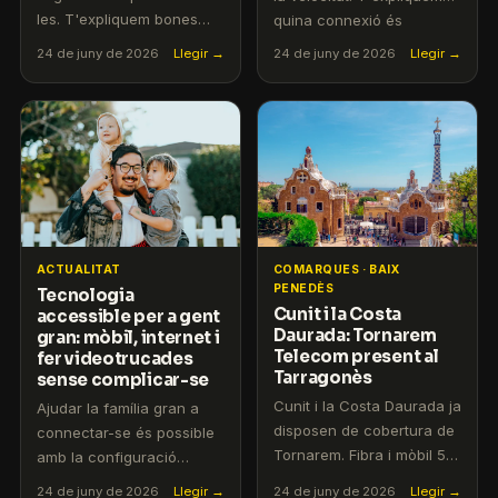
les. T'expliquem bones
quina connexió és
pràctiques i com
adequada per a cada
24 de juny de 2026
Llegir →
24 de juny de 2026
Llegir →
reconèixer intents de frau.
tipus de joc.
ACTUALITAT
COMARQUES · BAIX
PENEDÈS
Tecnologia
Cunit i la Costa
accessible per a gent
Daurada: Tornarem
gran: mòbil, internet i
Telecom present al
fer videotrucades
Tarragonès
sense complicar-se
Cunit i la Costa Daurada ja
Ajudar la família gran a
disposen de cobertura de
connectar-se és possible
Tornarem. Fibra i mòbil 5G
amb la configuració
per viure i treballar vora
adequada. Consells
24 de juny de 2026
Llegir →
24 de juny de 2026
Llegir →