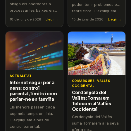
obliga els operadors a
poden tenir problemes per
processar les baixes en
rebre fibra. T'expliquem
un màxim de dos dies
les solucions tècniques
18 de juny de 2026
Llegir →
18 de juny de 2026
Llegir →
hàbils. T'expliquem els
disponibles.
teus drets.
ACTUALITAT
COMARQUES · VALLÈS
Internet segur per a
OCCIDENTAL
nens: control
Cerdanyola del
parental, límits i com
Vallès: Tornarem
parlar-ne en família
Telecom al Vallès
Els menors passen cada
Occidental
cop més temps en línia.
Cerdanyola del Vallès
T'expliquem eines de
suma Tornarem a la seva
control parental,
oferta de