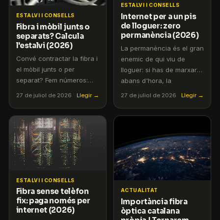
ESTALVI I CONSELLS
Internet per a un pis
ESTALVI I CONSELLS
de lloguer: zero
Fibra i mòbil junts o
permanència (2026)
separats? Calcula
l'estalvi (2026)
La permanència és el gran
Convé contractar la fibra i
enemic de qui viu de
el mòbil junts o per
lloguer: si has de marxar
separat? Fem números:
abans d'hora, la
estalvi real, avantatges
penalització arriba
27 de juliol de 2026
Llegir →
27 de juliol de 2026
Llegir →
d'una sola factura, el
puntual. T'expliquem què
parany de les
passa amb la fibra quan
permanències creuades i
canvies de pis i per què
l'alternativa sense lligams
una tarifa sense
de Tornarem Telecom.
permanència és la millor
opció.
ESTALVI I CONSELLS
Fibra sense telèfon
ACTUALITAT
fix: paga només per
Importància fibra
internet (2026)
òptica catalana