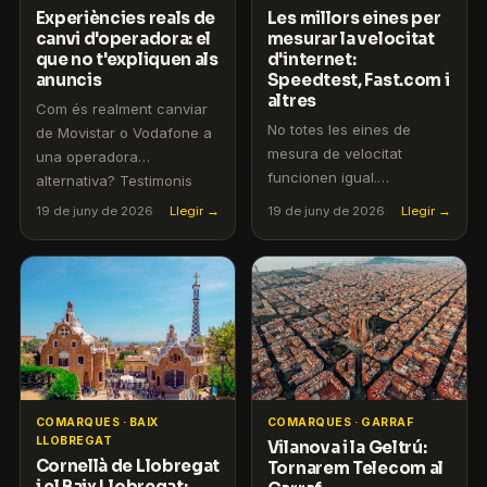
Experiències reals de
Les millors eines per
canvi d'operadora: el
mesurar la velocitat
que no t'expliquen als
d'internet:
anuncis
Speedtest, Fast.com i
altres
Com és realment canviar
No totes les eines de
de Movistar o Vodafone a
mesura de velocitat
una operadora
funcionen igual.
alternativa? Testimonis
T'expliquem com fer una
reals i consells pràctics.
19 de juny de 2026
Llegir →
19 de juny de 2026
Llegir →
mesura fiable i interpretar
els resultats.
COMARQUES · BAIX
COMARQUES · GARRAF
LLOBREGAT
Vilanova i la Geltrú:
Cornellà de Llobregat
Tornarem Telecom al
i el Baix Llobregat: