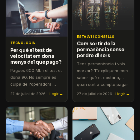
contractar fibra sense cap
per què la simetria importa
lligam.
més que els Mb.
ESTALVI I CONSELLS
Com sortir de la
TECNOLOGIA
permanència sense
Per què el test de
perdre diners
velocitat em dona
menys del que pago?
Tens permanència i vols
Pagues 600 Mb i el test et
marxar? T'expliquem com
dona 90. No sempre és
saber què et costaria,
culpa de l'operadora:
quan surt a compte pagar
t'expliquem les set causes
la penalització i quan és
27 de juliol de 2026
Llegir →
27 de juliol de 2026
Llegir →
reals i com mesurar la
millor esperar. Amb
teva fibra de manera
calculadora.
fiable.