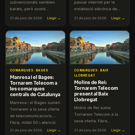
subvencionats semblen
passar internet per la
barats, però sovint
instal·lació elèctrica de
impliquen anys de
casa. T'expliquem
21 de juny de 2026
Llegir →
21 de juny de 2026
Llegir →
permanència. Calculem el
rendiment real, avantatges
cost real i quan surt millor
i limitacions perquè puguis
comprar el mòbil per lliure
decidir si és la solució que
per estalviar centenars
necessites.
d'euros.
COMARQUES · BAGES
COMARQUES · BAIX
LLOBREGAT
Manresa i el Bages:
Molins de Rei:
Tornarem Telecom a
Tornarem Telecom
les comarques
present al Baix
centrals de Catalunya
Llobregat
Manresa i el Bages sumen
Molins de Rei suma
Tornarem a la seva oferta
Tornarem Telecom a la
de telecomunicacions.
seva oferta. Fibra
Fibra, mòbil 5G i atenció
simètrica i mòbil 5G amb
local en català, sense
21 de juny de 2026
Llegir →
21 de juny de 2026
Llegir →
servei en català, sense