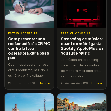
ESTALVI I CONSELLS
ESTALVI I CONSELLS
Com presentar una
Streaming de música:
reclamació a la CNMC
quant de mòbil gasta
contra la teva
Spotify, Apple Music i
operadora: guia pas a
YouTube Music
pas
La música en streaming
Quan l'operadora no resol
consumeix dades mòbils
el teu problema, la CNMC
de manera molt diferent
és l'àrbitre. T'expliquem el
segons qualitat i
procés de reclamació i els
plataforma. Calculem el
23 de juny de 2026
Llegir →
23 de juny de 2026
Llegir →
terminis legals.
cost real per al teu ús.