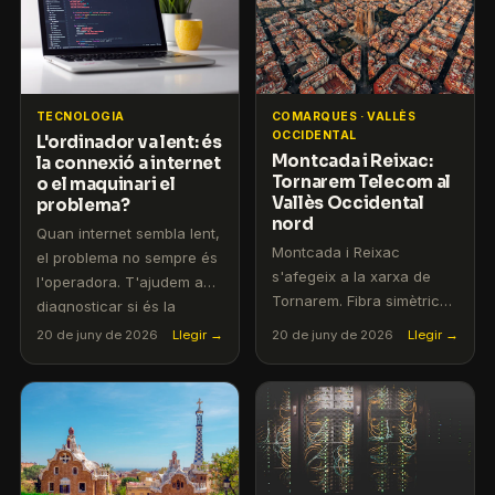
TECNOLOGIA
COMARQUES · VALLÈS
OCCIDENTAL
L'ordinador va lent: és
Montcada i Reixac:
la connexió a internet
Tornarem Telecom al
o el maquinari el
Vallès Occidental
problema?
nord
Quan internet sembla lent,
Montcada i Reixac
el problema no sempre és
s'afegeix a la xarxa de
l'operadora. T'ajudem a
Tornarem. Fibra simètrica i
diagnosticar si és la
mòbil 5G amb atenció
connexió, el router o
20 de juny de 2026
Llegir →
20 de juny de 2026
Llegir →
personalitzada en català.
l'ordinador.