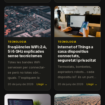
permanències ni lletra
permanència i a bon preu
petita.
per a veïns i empreses del
Baix Llobregat.
TECNOLOGIA
TECNOLOGIA
Freqüències WiFi: 2.4,
Internet of Things a
5 i 6 GHz explicades
casa: dispositius
sense tecnicismes
connectats,
seguretat i privacitat
Totes les bandes WiFi
Termostats, bombetes,
serveixen per connectar-
aspiradors robots... cada
se però no totes són
dispositiu IoT és un punt
iguals. T'expliquem la
d'entrada a la teva xarxa.
diferència pràctica per
20 de juny de 2026
Llegir →
20 de juny de 2026
Llegir →
T'expliquem com protegir-
triar la correcta.
la.