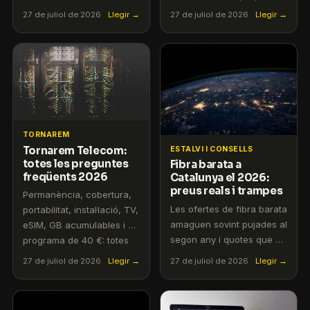
mòbil es col·lapsa i el
rangs de preus del mercat
27 de juliol de 2026
Llegir →
27 de juliol de 2026
Llegir →
teletreball vora mar se'n
i l'oferta per a autònoms i
ressent. Repassem la
empreses des de 29,90
cobertura de fibra a la
€/mes sense IVA.
Costa Brava i què cal per
a una segona residència.
TORNAREM
Tornarem Telecom:
ESTALVI I CONSELLS
totes les preguntes
Fibra barata a
freqüents 2026
Catalunya el 2026:
preus reals i trampes
Permanència, cobertura,
Les ofertes de fibra barata
portabilitat, instal·lació, TV,
amaguen sovint pujades al
eSIM, GB acumulables i el
segon any i quotes que no
programa de 40 €: totes
surten a l'anunci.
les preguntes sobre
27 de juliol de 2026
Llegir →
27 de juliol de 2026
Llegir →
Repassem els preus reals
Tornarem Telecom
de la fibra a Catalunya el
respostes en un sol lloc.
2026, com comparar