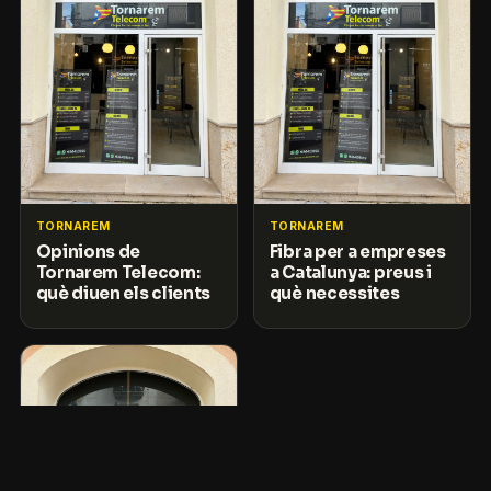
TORNAREM
TORNAREM
Opinions de
Fibra per a empreses
Tornarem Telecom:
a Catalunya: preus i
què diuen els clients
què necessites