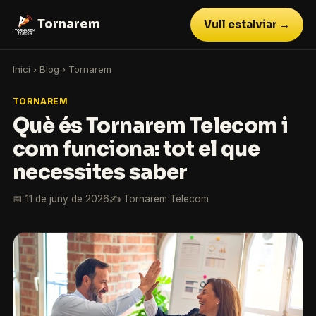
Tornarem
Vull estalviar →
Inici
›
Blog
›
Tornarem
TORNAREM
Què és Tornarem Telecom i
com funciona: tot el que
necessites saber
📅 11 de juny de 2026
✍️ Tornarem Telecom