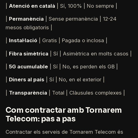
|
Atenció en català
| Sí, 100% | No sempre |
|
Permanència
| Sense permanència | 12-24
mesos obligatoris |
|
Instal·lació
| Gratis | Pagada o inclosa |
|
Fibra simètrica
| Sí | Asimètrica en molts casos |
|
5G acumulable
| Sí | No, es perden els GB |
|
Diners al país
| Sí | No, en el exterior |
|
Transparència
| Total | Clàusules complexes |
Com contractar amb Tornarem
Telecom: pas a pas
Contractar els serveis de Tornarem Telecom és