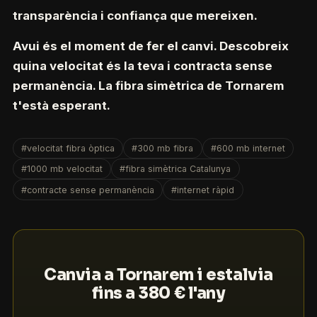
transparència i confiança que mereixen.
Avui és el moment de fer el canvi. Descobreix
quina velocitat és la teva i contracta sense
permanència. La fibra simètrica de Tornarem
t'està esperant.
#velocitat fibra òptica
#300 mb fibra
#600 mb internet
#1000 mb velocitat
#fibra simètrica Catalunya
#contracte sense permanència
#internet ràpid
Canvia a Tornarem i estalvia
fins a 380 € l'any