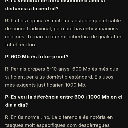
P: La velocitat de fibra disminueix amb la
distància a la central?
R: La fibra òptica és molt més estable que el cable
de coure tradicional, però pot haver-hi variacions
mínimes. Tornarem ofereix cobertura de qualitat en
tot el territori.
P: 600 Mb és futur-proof?
R: Per als propers 5-10 anys, 600 Mb és més que
suficient per a ús domèstic estàndard. Els usos
més exigents justificarien 1000 Mb.
P: Es veu la diferència entre 600 i 1000 Mb en el
dia a dia?
R: En ús normal, no. La diferència és notòria en
tasques molt específiques com descàrregues