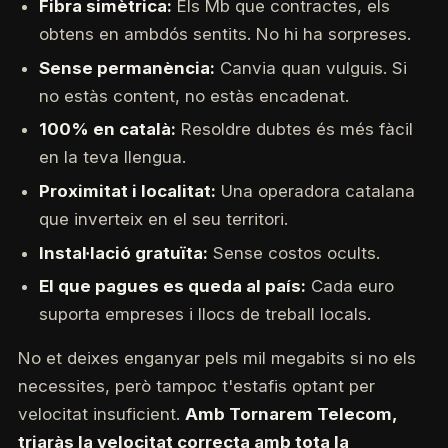
Fibra simètrica:
Els Mb que contractes, els
obtens en ambdós sentits. No hi ha sorpreses.
Sense permanència:
Canvia quan vulguis. Si
no estàs content, no estàs encadenat.
100% en català:
Resoldre dubtes és més fàcil
en la teva llengua.
Proximitat i localitat:
Una operadora catalana
que inverteix en el seu territori.
Instal·lació gratuïta:
Sense costos ocults.
El que pagues es queda al país:
Cada euro
suporta empreses i llocs de treball locals.
No et deixes enganyar pels mil megabits si no els
necessites, però tampoc t'estafis optant per
velocitat insuficient.
Amb Tornarem Telecom,
triaràs la velocitat correcta amb tota la