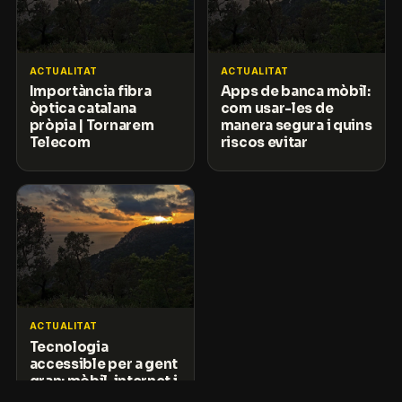
ACTUALITAT
ACTUALITAT
Importància fibra
Apps de banca mòbil:
òptica catalana
com usar-les de
pròpia | Tornarem
manera segura i quins
Telecom
riscos evitar
ACTUALITAT
Tecnologia
accessible per a gent
gran: mòbil, internet i
fer videotrucades