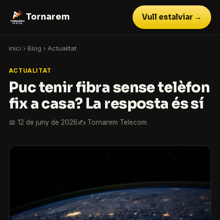
Tornarem
Vull estalviar →
Inici
›
Blog
›
Actualitat
ACTUALITAT
Puc tenir fibra sense telèfon
fix a casa? La resposta és sí
📅 12 de juny de 2026
✍️ Tornarem Telecom