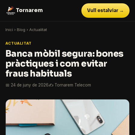
Tornarem
Vull estalviar →
Inici
›
Blog
›
Actualitat
ACTUALITAT
Banca mòbil segura: bones
pràctiques i com evitar
fraus habituals
📅 24 de juny de 2026
✍️ Tornarem Telecom