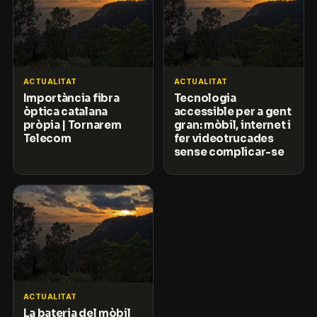
ACTUALITAT
ACTUALITAT
Importància fibra
Tecnologia
òptica catalana
accessible per a gent
pròpia | Tornarem
gran: mòbil, internet i
Telecom
fer videotrucades
sense complicar-se
ACTUALITAT
La bateria del mòbil