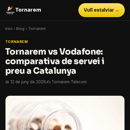
Tornarem
Vull estalviar →
Inici
›
Blog
›
Tornarem
TORNAREM
Tornarem vs Vodafone:
comparativa de servei i
preu a Catalunya
📅 12 de juny de 2026
✍️ Tornarem Telecom