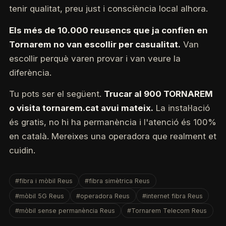
tenir qualitat, preu just i consciència local alhora.
Els més de 10.000 reusencs que ja confien en
Tornarem no van escollir per casualitat.
Van
escollir perquè varen provar i van veure la
diferència.
Tu pots ser el següent.
Trucar al 900 TORNAREM
o visita tornarem.cat avui mateix.
La instal·lació
és gratis, no hi ha permanència i l'atenció és 100%
en català. Mereixes una operadora que realment et
cuidin.
#fibra i mòbil Reus
#fibra simètrica Reus
#mòbil 5G Reus
#operadora Reus
#internet fibra Reus
#mòbil sense permanència Reus
#Tornarem Telecom Reus