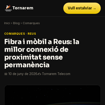
Tornarem
Vull estalviar →
Inici
›
Blog
›
Comarques
COMARQUES · REUS
Fibra i mòbil a Reus: la
millor connexió de
proximitat sense
permanència
📅 10 de juny de 2026
✍️ Tornarem Telecom