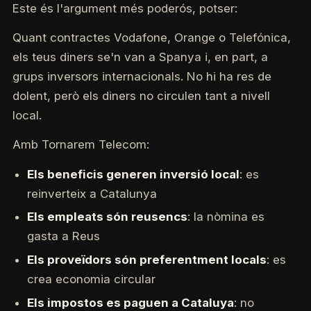
Este és l'argument més poderós, potser:
Quant contractes Vodafone, Orange o Telefónica,
els teus diners se'n van a Spanya i, en part, a
grups inversors internacionals. No hi ha res de
dolent, però els diners no circulen tant a nivell
local.
Amb Tornarem Telecom:
Els beneficis generen inversió local
: es
reinverteix a Catalunya
Els empleats són reusencs
: la nòmina es
gasta a Reus
Els proveïdors són preferentment locals
: es
crea economia circular
Els impostos es paguen a Cataluya
: no