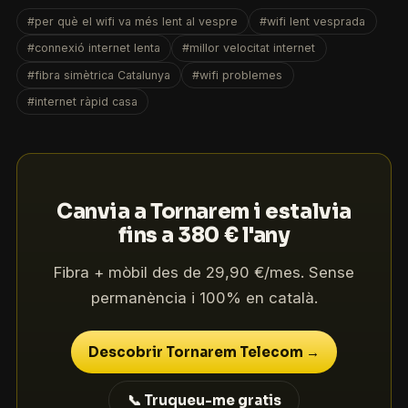
#per què el wifi va més lent al vespre
#wifi lent vesprada
#connexió internet lenta
#millor velocitat internet
#fibra simètrica Catalunya
#wifi problemes
#internet ràpid casa
Canvia a Tornarem i estalvia
fins a 380 € l'any
Fibra + mòbil des de 29,90 €/mes. Sense
permanència i 100% en català.
Descobrir Tornarem Telecom →
📞 Truqueu-me gratis