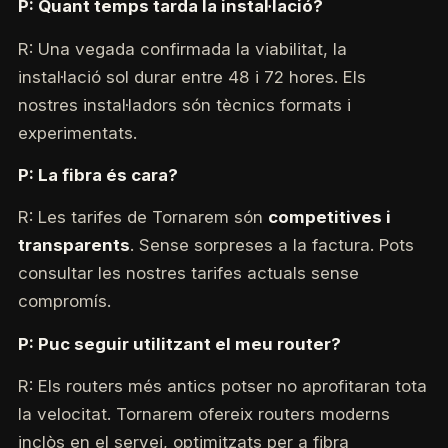
P: Quant temps tarda la instal·lació?
R: Una vegada confirmada la viabilitat, la
instal·lació sol durar entre 48 i 72 hores. Els
nostres instal·ladors són tècnics formats i
experimentats.
P: La fibra és cara?
R: Les tarifes de Tornarem són
competitives i
transparents
. Sense sorpreses a la factura. Pots
consultar les nostres tarifes actuals sense
compromís.
P: Puc seguir utilitzant el meu router?
R: Els routers més antics potser no aprofitaran tota
la velocitat. Tornarem ofereix routers moderns
inclòs en el servei, optimitzats per a fibra