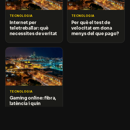
TECNOLOGIA
TECNOLOGIA
Internet per
Per què el test de
teletreballar: què
velocitat em dona
necessites de veritat
menys del que pago?
TECNOLOGIA
Gaming online: fibra,
latència i quin
internet et cal per
jugar sense lag