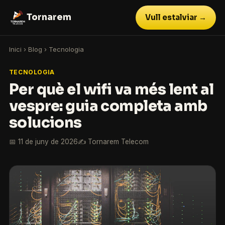
Tornarem
Vull estalviar →
Inici
›
Blog
›
Tecnologia
TECNOLOGIA
Per què el wifi va més lent al
vespre: guia completa amb
solucions
📅 11 de juny de 2026
✍️ Tornarem Telecom