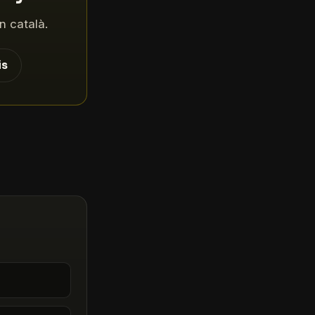
n català.
is