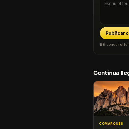
Publicar 
🔒 El correu i el
Continua lle
COMARQUES