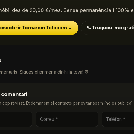
mòbil des de 29,90 €/mes. Sense permanència i 100% e
escobrir Tornarem Telecom →
📞 Truqueu-me grat
s
entaris. Sigues el primer a dir-hi la teva! 💬
u comentari
n cop revisat. Et demanem el contacte per evitar spam (no es publica).