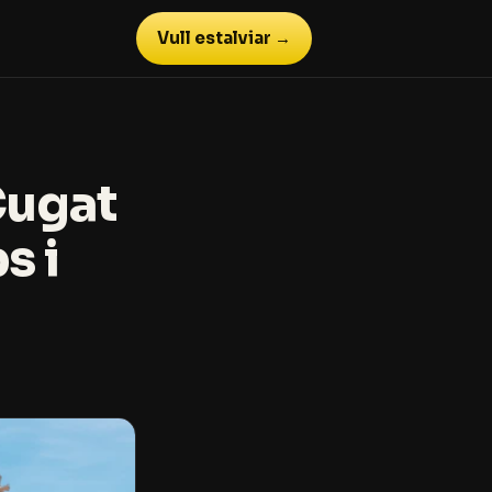
Vull estalviar →
Cugat
s i