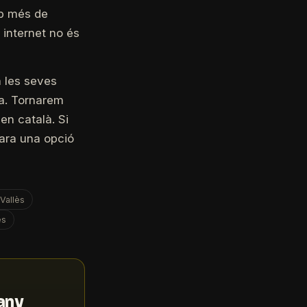
mb més de
 internet no és
a les seves
ia. Tornarem
en català. Si
 ara una opció
Vallès
ès
'any