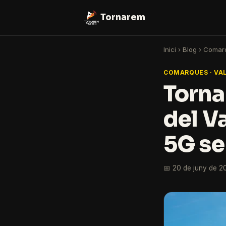
Tornarem
Inici
›
Blog
›
Comar
COMARQUES · VA
Torna
del Va
5G se
📅 20 de juny de 2