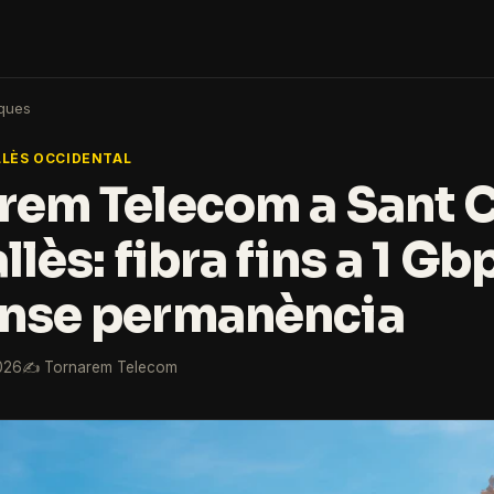
ques
LLÈS OCCIDENTAL
rem Telecom a Sant 
llès: fibra fins a 1 Gbp
nse permanència
026
✍️ Tornarem Telecom