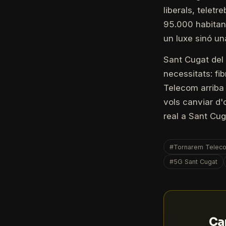
liberals, telet
95.000 habitant
un luxe sinó un
Sant Cugat del
necessitats: fi
Telecom arriba 
vols canviar d
real a Sant Cug
#Tornarem Telecom
#5G Sant Cugat
Can