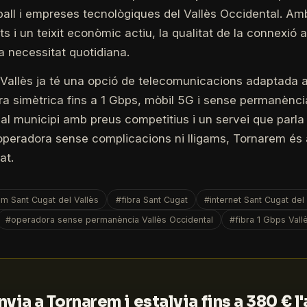
reball i empreses tecnològiques del Vallès Occidental. A
s i un teixit econòmic actiu, la qualitat de la connexió a
a necessitat quotidiana.
 Vallès ja té una opció de telecomunicacions adaptada 
bra simètrica fins a 1 Gbps, mòbil 5G i sense permanènc
al municipi amb preus competitius i un servei que parla 
'operadora sense complicacions ni lligams, Tornarem és
at.
 Sant Cugat del Vallès
#fibra Sant Cugat
#internet Sant Cugat del 
#operadora sense permanència Vallès Occidental
#fibra 1 Gbps Vall
via a Tornarem i estalvia fins a 380 € l