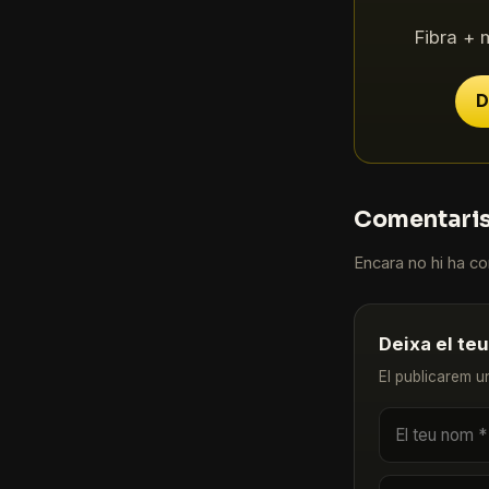
Fibra + 
D
Comentari
Encara no hi ha com
Deixa el te
El publicarem u