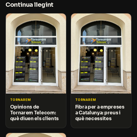
Continua llegint
TORNAREM
TORNAREM
Opinions de
Fibra per a empreses
Tornarem Telecom:
a Catalunya: preus i
què diuen els clients
què necessites