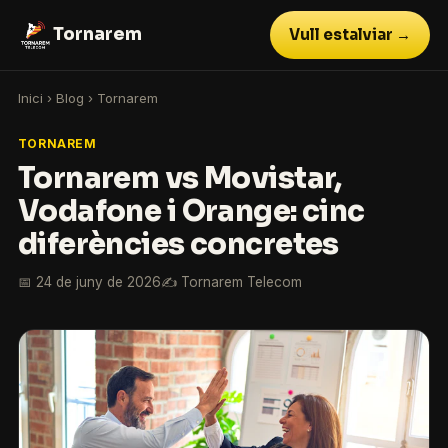
Tornarem
Vull estalviar →
Inici
›
Blog
›
Tornarem
TORNAREM
Tornarem vs Movistar,
Vodafone i Orange: cinc
diferències concretes
📅 24 de juny de 2026
✍️ Tornarem Telecom