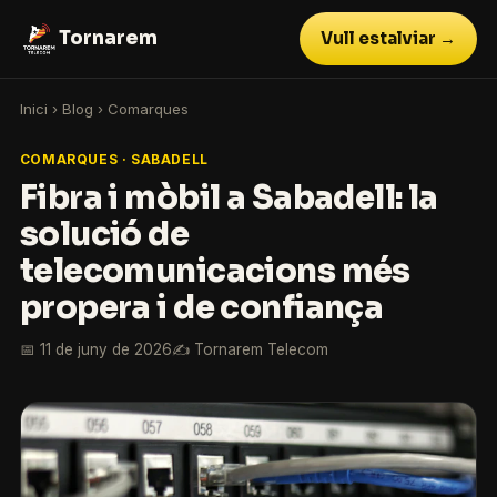
Tornarem
Vull estalviar →
Inici
›
Blog
›
Comarques
COMARQUES · SABADELL
Fibra i mòbil a Sabadell: la
solució de
telecomunicacions més
propera i de confiança
📅 11 de juny de 2026
✍️ Tornarem Telecom