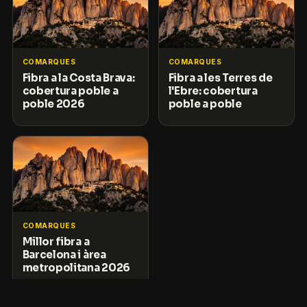
COMARQUES
COMARQUES
Fibra a la Costa Brava:
Fibra a les Terres de
cobertura poble a
l'Ebre: cobertura
poble 2026
poble a poble
COMARQUES
Millor fibra a
Barcelona i àrea
metropolitana 2026