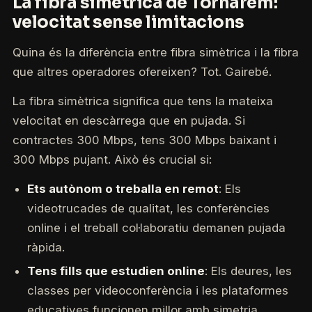
La fibra simètrica de Tornarem:
velocitat sense limitacions
Quina és la diferència entre fibra simètrica i la fibra
que altres operadores ofereixen? Tot. Gairebé.
La fibra simètrica significa que tens la mateixa
velocitat en descàrrega que en pujada. Si
contractes 300 Mbps, tens 300 Mbps baixant i
300 Mbps pujant. Això és crucial si:
Ets autònom o treballa en remot
: Els
videotrucades de qualitat, les conferències
online i el treball col·laboratiu demanen pujada
ràpida.
Tens fills que estudien online
: Els deures, les
classes per videoconferència i les plataformes
educatives funcionen millor amb simetria.