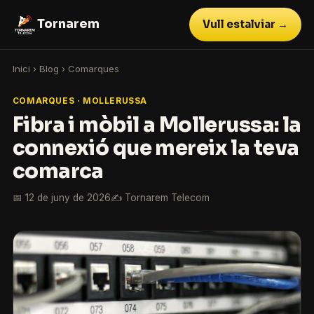
Tornarem
Vull estalviar →
Inici
›
Blog
›
Comarques
COMARQUES · MOLLERUSSA
Fibra i mòbil a Mollerussa: la
connexió que mereix la teva
comarca
📅 12 de juny de 2026
✍️ Tornarem Telecom