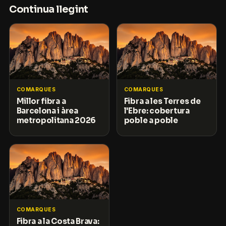
Continua llegint
COMARQUES
COMARQUES
Millor fibra a
Fibra a les Terres de
Barcelona i àrea
l'Ebre: cobertura
metropolitana 2026
poble a poble
COMARQUES
Fibra a la Costa Brava: