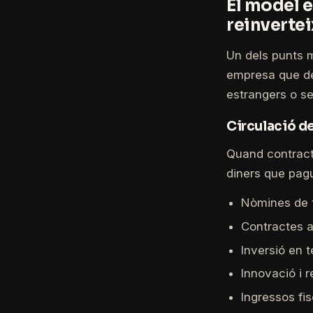
El model 
reinvertei
Un dels punts 
empresa que dec
estrangers o se
Circulació de
Quand contract
diners que pagu
Nòmines de t
Contractes a
Inversió en t
Innovació i r
Ingressos fi