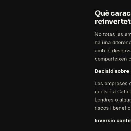
Què carac
reinvertei
No totes les em
ha una diferènc
amb el desenvo
comparteixen ce
Decisió sobre 
Les empreses c
decisió a Catal
Londres o algun
riscos i benefi
Inversió contí