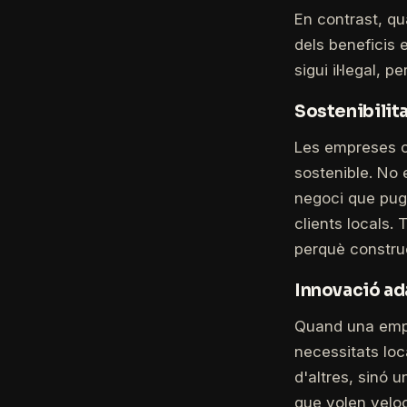
En contrast, q
dels beneficis 
sigui il·legal,
Sostenibilit
Les empreses c
sostenible. No
negoci que pugui
clients locals.
perquè construe
Innovació ad
Quand una empre
necessitats loc
d'altres, sinó 
que volen veloc