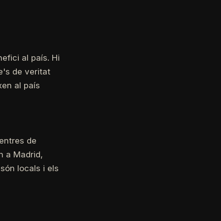
fici al país. Hi
's de veritat
en al país
entres de
n a Madrid,
són locals i els