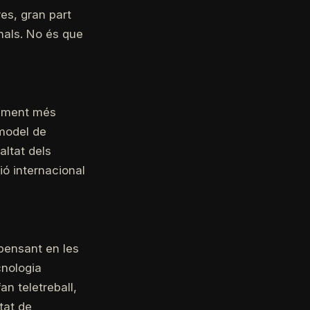
es, gran part
onals. No és que
cament més
 model de
altat dels
ió internacional
pensant en les
cnologia
n teletreball,
tat de