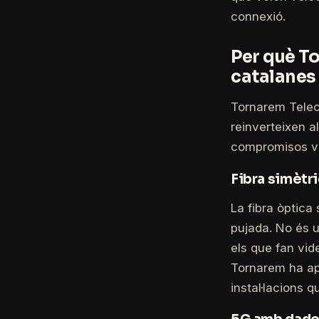
connexió.
Per què T
catalanes 
Tornarem Telec
reinverteixen a
compromisos ve
Fibra simètr
La fibra òptica
pujada. No és u
els que fan vid
Tornarem ha apo
instal·lacions 