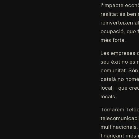
l'impacte econò
realitat és be
reinverteixen a
ocupació, que f
més forta.
Les empreses c
seu èxit no es 
comunitat. Són 
català no només
local, i que cr
locals.
Tornarem Telec
telecomunicacio
multinacionals.
finançant més i