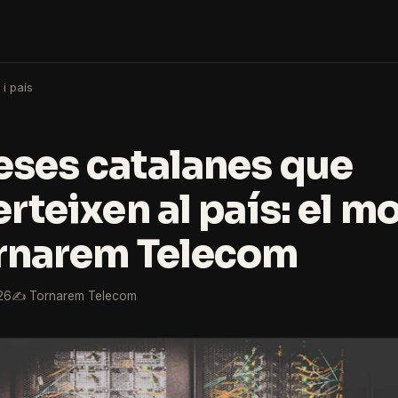
 i país
ses catalanes que
erteixen al país: el m
rnarem Telecom
26
✍️ Tornarem Telecom