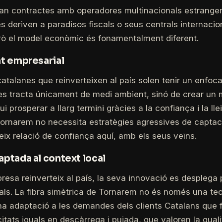
uan contractes amb operadores multinacionals estranger
es deriven a paradisos fiscals o seus centrals internaci
 però el model econòmic és fonamentalment diferent.
at empresarial
atalanes que reinverteixen al país solen tenir un enfo
 es tracta únicament de medi ambient, sinó de crear un
 prosperar a llarg termini gràcies a la confiança i la llei
 Tornarem no necessita estratègies agressives de captac
ix relació de confiança aquí, amb els seus veïns.
aptada al context local
sa reinverteix al país, la seva innovació es desplega 
als. La fibra simètrica de Tornarem no és només una te
una adaptació a les demandes dels clients Catalans que fa
itats iguals en descàrrega i pujada, que valoren la quali