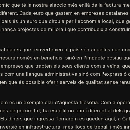
mic que té la nostra elecció més enllà de la factura me
n diferent. Cada euro que gastem en empreses catalanes
l país és un euro que circula per l'economia local, que 
inança projectes de millora i que contribueix a construi
atalanes que reinverteixen al país són aquelles que co
mesura només en beneficis, sinó en l'impacte positiu qu
empreses que tracten els seus clients com a veïns, que
 com una llengua administrativa sinó com l'expressió de
euen que és possible oferir serveis de qualitat sense renu
om és un exemple clar d'aquesta filosofia. Com a oper
ns de proximitat, ha escollit un camí diferent al dels g
 Els diners que ingressa Tornarem es queden aquí, a Ca
nversió en infraestructura, més llocs de treball i més in