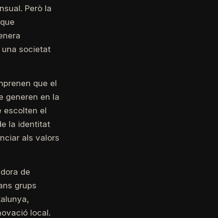
nsual. Però la
 que
genera
r una societat
mprenen que el
e generen en la
 escolten el
 la identitat
nciar als valors
adora de
rans grups
talunya,
novació local.