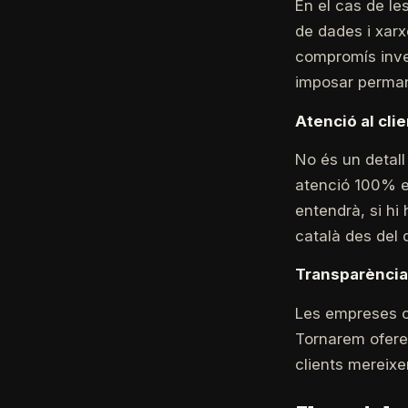
En el cas de le
de dades i xar
compromís inver
imposar permanè
Atenció al clie
No és un detall
atenció 100% en
entendrà, si hi
català des del d
Transparència 
Les empreses ca
Tornarem oferei
clients mereix