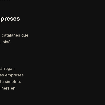
mpreses
 catalanes que
, sinó
àrrega i
ites empreses,
a simetria.
diners en