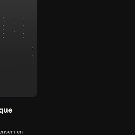
 que
pensem en