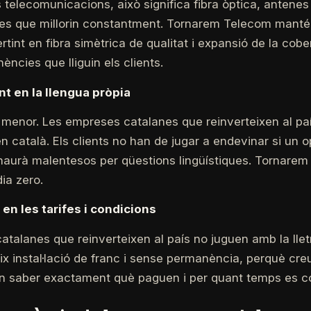
s telecomunicacions, això significa fibra òptica, antene
xes que millorin constantment. Tornarem Telecom manté
tint en fibra simètrica de qualitat i expansió de la cob
ncies que lliguin els clients.
nt en la llengua pròpia
 menor. Les empreses catalanes que reinverteixen al pa
 català. Els clients no han de jugar a endevinar si un o
 haurà malentesos per qüestions lingüístiques. Tornarem
ia zero.
en les tarifes i condicions
talanes que reinverteixen al país no juguen amb la lletr
x instal·lació de franc i sense permanència, perquè cre
en saber exactament què paguen i per quant temps es 