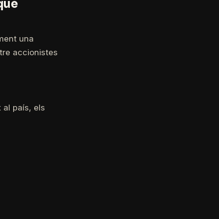
que
ment una
ntre accionistes
al país, els