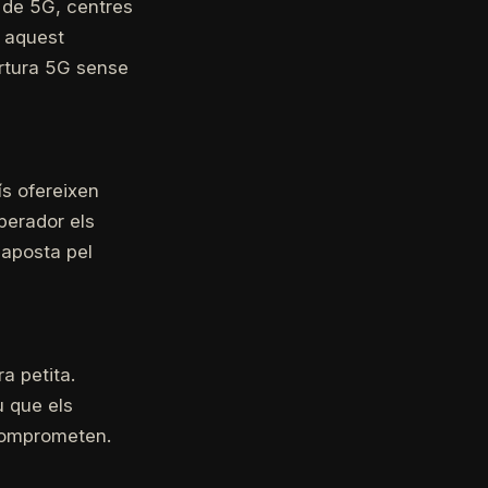
s de 5G, centres
 aquest
ertura 5G sense
ís ofereixen
perador els
 aposta pel
a petita.
u que els
comprometen.