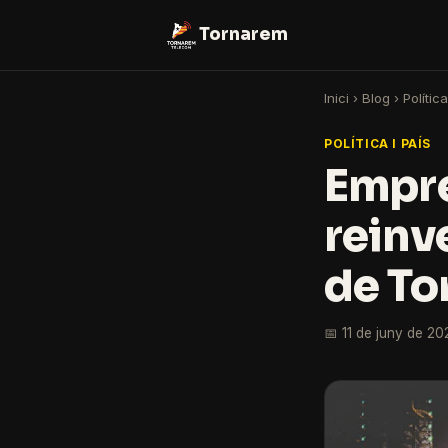
Tornarem
Inici
›
Blog
›
Política
POLÍTICA I PAÍS
Empre
reinv
de To
📅 11 de juny de 20