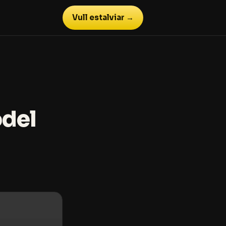
Vull estalviar →
odel