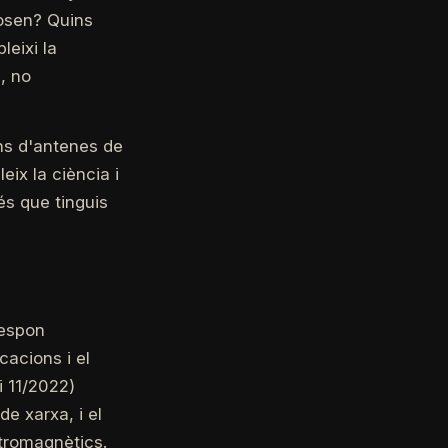
posen? Quins
leixi la
, no
ons d'antenes de
eix la ciència i
és que tinguis
respon
cacions i el
i 11/2022)
de xarxa, i el
ctromagnètics.