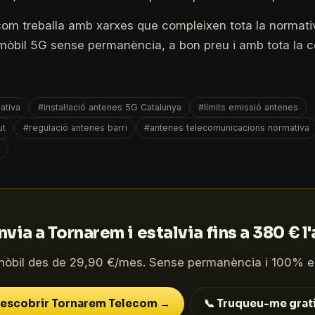
om treballa amb xarxes que compleixen tota la normati
 i mòbil 5G sense permanència, a bon preu i amb tota la 
ativa
#instal·lació antenes 5G Catalunya
#límits emissió antenes
ut
#regulació antenes barri
#antenes telecomunicacions normativa
a
via a Tornarem i estalvia fins a 380 € l
mòbil des de 29,90 €/mes. Sense permanència i 100% e
escobrir Tornarem Telecom →
📞 Truqueu-me grat