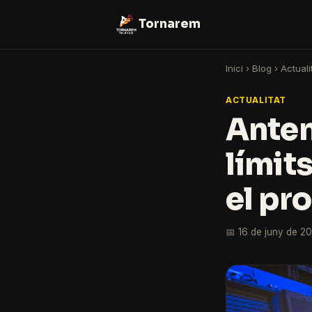
Tornarem
Inici
›
Blog
›
Actuali
ACTUALITAT
Anten
límit
el pro
📅 16 de juny de 2