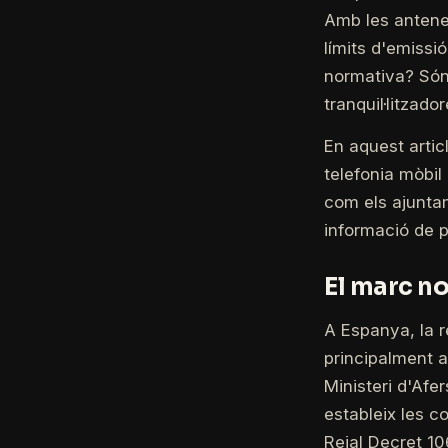
Amb les antene
límits d'emissi
normativa? Són
tranquil·litzado
En aquest artic
telefonia mòbil
com els ajuntam
informació de p
El marc no
A Espanya, la r
principalment a
Ministeri d'Afe
estableix les co
Reial Decret 10