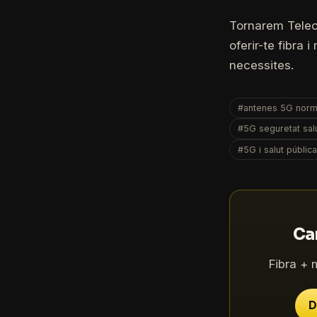
Tornarem Telec
oferir-te fibra
necessites.
#antenes 5G norm
#5G seguretat sal
#5G i salut públic
Can
Fibra + 
D