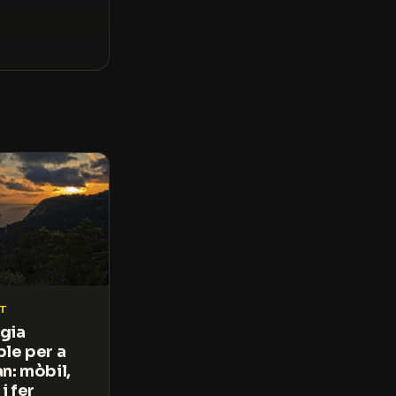
AT
gia
ble per a
n: mòbil,
i fer