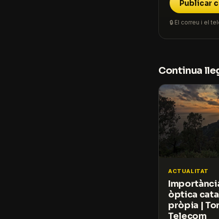
Publicar 
🔒 El correu i el
Continua lle
ACTUALITAT
Importància
òptica cata
pròpia | T
Telecom