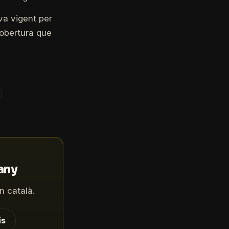
va vigent per
cobertura que
'any
n català.
is