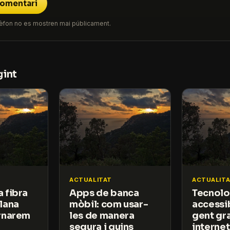
comentari
 telèfon no es mostren mai públicament.
gint
ACTUALITAT
ACTUALIT
 fibra
Apps de banca
Tecnolo
lana
mòbil: com usar-
accessi
ornarem
les de manera
gent gra
segura i quins
internet 