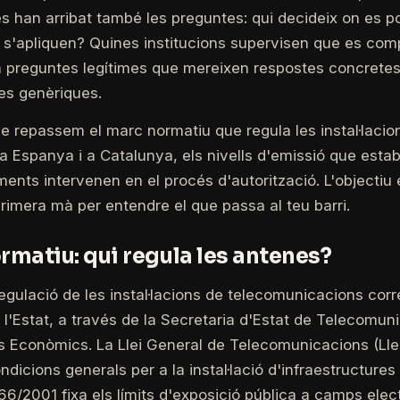
s han arribat també les preguntes: qui decideix on es 
ó s'apliquen? Quines institucions supervisen que es comp
 preguntes legítimes que mereixen respostes concretes
res genèriques.
le repassem el marc normatiu que regula les instal·laci
 a Espanya i a Catalunya, els nivells d'emissió que establ
ents intervenen en el procés d'autorització. L'objectiu 
rimera mà per entendre el que passa al teu barri.
rmatiu: qui regula les antenes?
egulació de les instal·lacions de telecomunicacions cor
 l'Estat, a través de la Secretaria d'Estat de Telecomuni
rs Econòmics. La Llei General de Telecomunicacions (Lle
ndicions generals per a la instal·lació d'infraestructures 
66/2001 fixa els límits d'exposició pública a camps ele