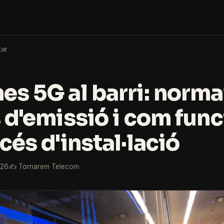
tat
es 5G al barri: norma
s d'emissió i com fun
cés d'instal·lació
026
✍️ Tornarem Telecom