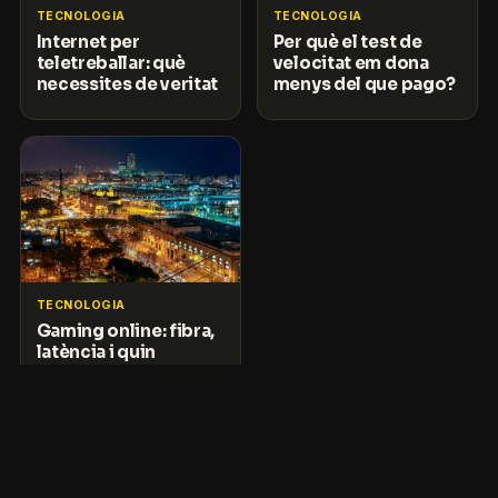
TECNOLOGIA
TECNOLOGIA
Internet per
Per què el test de
teletreballar: què
velocitat em dona
necessites de veritat
menys del que pago?
TECNOLOGIA
Gaming online: fibra,
latència i quin
internet et cal per
jugar sense lag