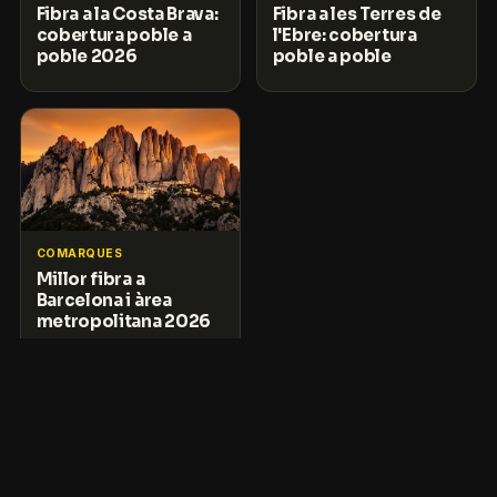
Fibra a la Costa Brava:
Fibra a les Terres de
cobertura poble a
l'Ebre: cobertura
poble 2026
poble a poble
COMARQUES
Millor fibra a
Barcelona i àrea
metropolitana 2026