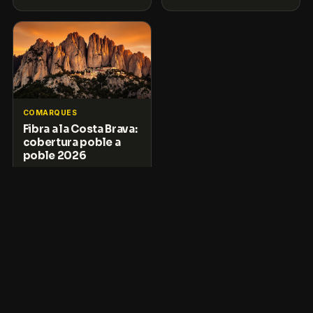
COMARQUES
Fibra a la Costa Brava:
cobertura poble a
poble 2026
© Tornarem Telecom · Operadora catalana
Blog
Web principal
936 41 91 59
WhatsApp