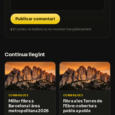
Publicar comentari
🔒 El correu i el telèfon no es mostren mai públicament.
Continua llegint
COMARQUES
COMARQUES
Millor fibra a
Fibra a les Terres de
Barcelona i àrea
l'Ebre: cobertura
metropolitana 2026
poble a poble