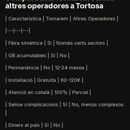
altres operadores a Tortosa
| Característica | Tornarem | Altres Operadores |
|---|---|---|
| Fibra simètrica | Sí | Només certs sectors |
| GB acumulables | Sí | No |
| Permanència | No | 12-24 mesos |
| Instal·lació | Gratuïta | 60-120€ |
| Atenció en català | 100% | Parcial |
| Sense complicacions | Sí | No, menús complexos
|
| Diners al país | Sí | No |