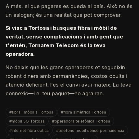
A més, el que pagares es queda al país. Això no és
un eslògan; és una realitat que pot comprovar.
Si visc a Tortosa i busques fibra i mòbil de
veritat, sense complicacions i amb gent que
t'entén, Tornarem Telecom és la teva
operadora.
No deixis que les grans operadores et segueixin
robant diners amb permanències, costos ocults i
atenció deficient. Fes el canvi avui mateix. La teva
connexió—i el teu paquet—ho agrairan.
#fibra i mòbil a Tortosa
#fibra simètrica Tortosa
#mòbil 5G Tortosa
#operadora telefònica Tortosa
#internet fibra òptica
#telèfono mòbil sense permanència