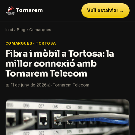
Tornarem
Vull estalviar →
Inici
›
Blog
›
Comarques
COMARQUES · TORTOSA
Fibra i mòbil a Tortosa: la
millor connexió amb
Tornarem Telecom
📅 11 de juny de 2026
✍️ Tornarem Telecom