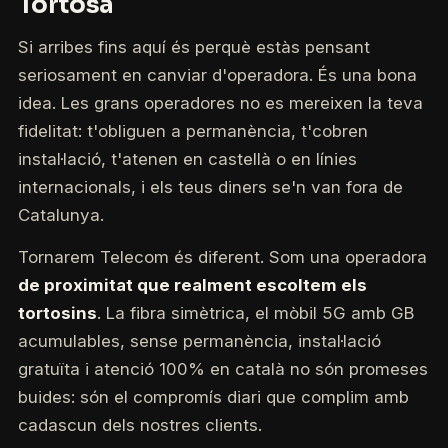
Tortosa
Si arribes fins aquí és perquè estàs pensant
seriosament en canviar d'operadora. És una bona
idea. Les grans operadores no es mereixen la teva
fidelitat: t'obliguen a permanència, t'cobren
instal·lació, t'atenen en castellà o en línies
internacionals, i els teus diners se'n van fora de
Catalunya.
Tornarem Telecom és diferent. Som una operadora
de proximitat que realment escoltem els
tortosins
. La fibra simètrica, el mòbil 5G amb GB
acumulables, sense permanència, instal·lació
gratuïta i atenció 100% en català no són promeses
buides: són el compromís diari que complim amb
cadascun dels nostres clients.