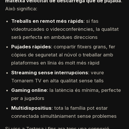
mateixa velocitat de descàrrega que de pujada
.
Això significa:
Treballs en remot més ràpids
: si fas
videotrucades o videoconferències, la qualitat
serà perfecta en ambdues direccions
Pujades ràpides
: compartir fitxers grans, fer
còpies de seguretat al núvol o treballar amb
plataformes en línia és molt més ràpid
Streaming sense interrupcions
: veure
Tornarem TV en alta qualitat sense talls
Gaming online
: la latència és mínima, perfecte
per a jugadors
Multidispositius
: tota la família pot estar
connectada simultàniament sense problemes
Si visc a Tortosa i fins ara tens una connexió