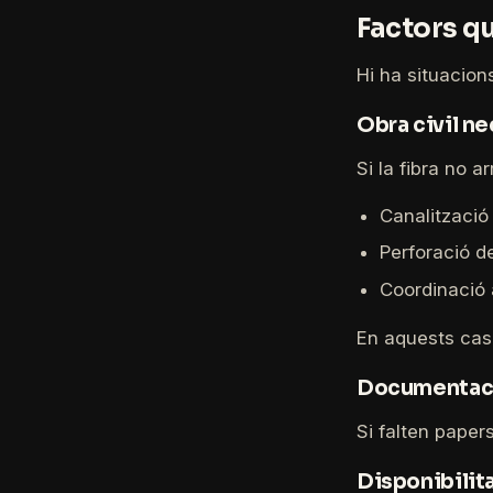
Factors qu
Hi ha situacions
Obra civil n
Si la fibra no ar
Canalització
Perforació d
Coordinació 
En aquests caso
Documentaci
Si falten paper
Disponibilita