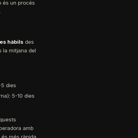
no és un procés
.
ies hàbils
des
 la mitjana del
-5 dies
rna): 5-10 dies
aquests
operadora amb
ió és més ràpida