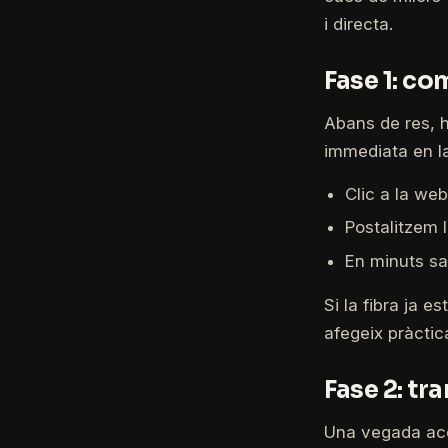
i directa.
Fase 1: co
Abans de res, h
immediata en l
Clic a la we
Postalitzem 
En minuts sap
Si la fibra ja 
afegeix pràctic
Fase 2: tr
Una vegada acce