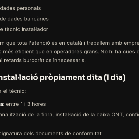
 dades personals
 de dades bancàries
 tècnic instal·lador
 que tota l'atenció és en català i treballem amb empre
s més eficient que en operadores grans. No hi ha cues 
ni retards burocràtics innecessaris.
instal·lació pròpiament dita (1 dia)
a el tècnic:
ca
: entre 1 i 3 hores
canalització de la fibra, instal·lació de la caixa ONT, conf
 signatura dels documents de conformitat