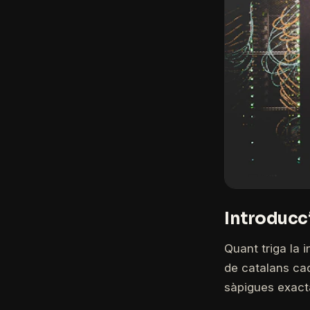
Introducc
Quant triga la i
de catalans cad
sàpigues exacta