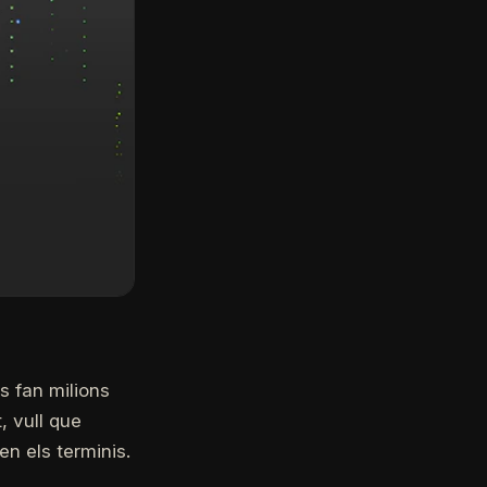
es fan milions
, vull que
n els terminis.