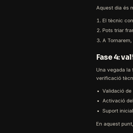
Aquest dia és m
El tècnic co
Pots triar fr
A Tornarem, 
Fase 4: val
Una vegada la f
verificació tècn
Validació de
Activació del
Suport inicia
En aquest punt,