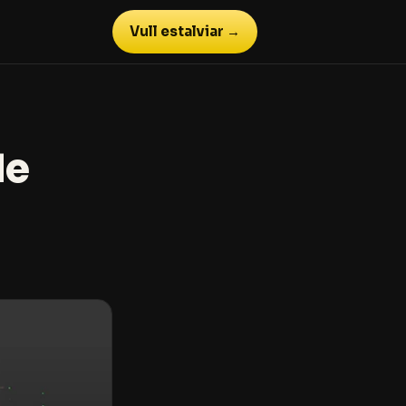
Vull estalviar →
de