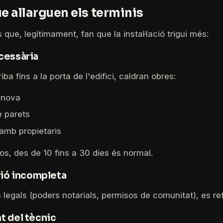
e allarguen els terminis
 que, legítimament, fan que la instal·lació trigui més:
ecessària
riba fins a la porta de l'edifici, caldran obres:
 nova
e parets
amb propietaris
s, des de 10 fins a 30 dies és normal.
ó incompleta
s legals (poders notarials, permisos de comunitat), es re
t del tècnic