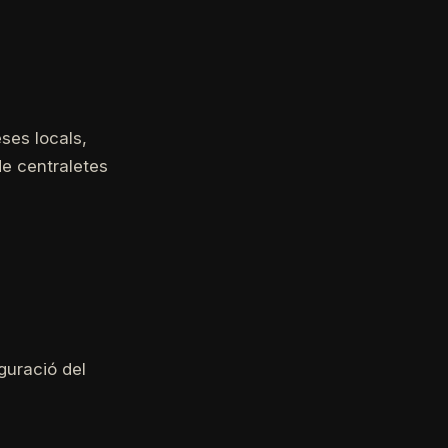
ses locals,
de centraletes
iguració del