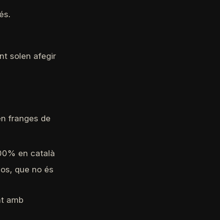
és.
nt solen afegir
en franges de
100% en català
sos, que no és
int amb