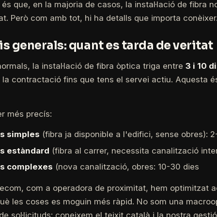
 és que, en la majoria de casos, la instal·lació de fibra 
cat. Però com amb tot, hi ha detalls que importa conèixer
is generals: quant es tarda de veritat
rmals, la instal·lació de fibra òptica triga entre
3 i 10 d
 la contractació fins que tens el servei actiu. Aquesta és
r més precís:
ns simples
(fibra ja disponible a l'edifici, sense obres): 2
ns estàndard
(fibra al carrer, necessita canalització inte
ons complexes
(nova canalització, obres: 10-30 dies
ecom, com a operadora de proximitat, hem optimitzat 
uè les coses es moguin més ràpid. No som una macro
e sol·licituds: coneixem el teixit català i la nostra gest