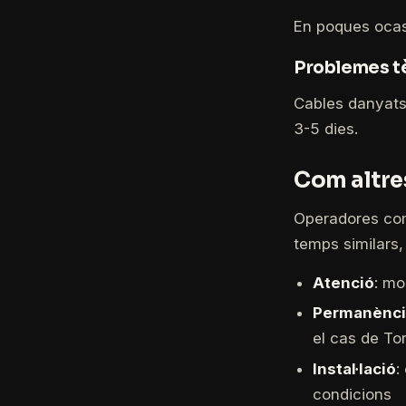
En poques ocas
Problemes t
Cables danyats,
3-5 dies.
Com altre
Operadores com
temps similars,
Atenció
: mo
Permanènci
el cas de T
Instal·lació
:
condicions