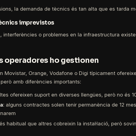
ions, la demanda de tècnics és tan alta que es tarda m
ècnics imprevistos
 interferències o problemes en la infraestructura existe
s operadores ho gestionen
 Movistar, Orange, Vodafone o Digi típicament ofereix
 però amb diferències importants:
ltes ofereixen suport en diverses llengües, però no és 
a
: alguns contractes solen tenir permanència de 12 me
ornarem
 és habitual que altres cobreixin la instal·lació, però sov