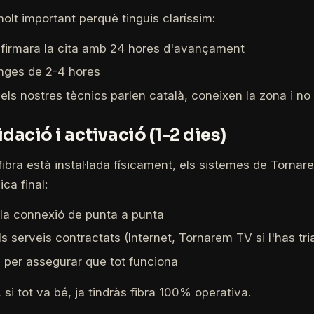
olt important perquè tinguis claríssim:
nfirmara la cita amb 24 hores d'avançament
anges de 2-4 hores
els nostres tècnics parlen català, coneixen la zona i n
idació i activació (1-2 dies)
ibra està instal·lada físicament, els sistemes de Torna
ica final:
 la connexió de punta a punta
s serveis contractats (Internet, Tornarem TV si l'has tria
l per assegurar que tot funciona
 si tot va bé, ja tindràs fibra 100% operativa.