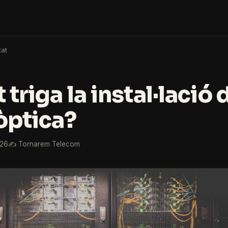
tat
triga la instal·lació 
 òptica?
026
✍️ Tornarem Telecom