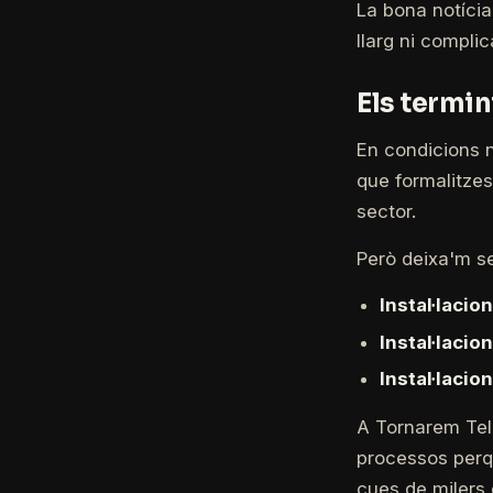
La bona notícia
llarg ni compli
Els termin
En condicions no
que formalitzes
sector.
Però deixa'm se
Instal·lacio
Instal·lacio
Instal·laci
A Tornarem Tel
processos perq
cues de milers d