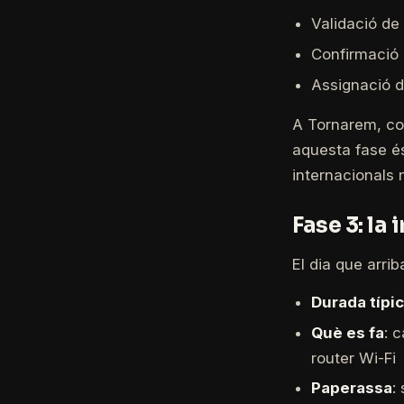
Validació de
Confirmació
Assignació de
A Tornarem, com
aquesta fase é
internacionals 
Fase 3: la 
El dia que arrib
Durada típi
Què es fa
: 
router Wi-Fi
Paperassa
: