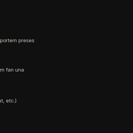
o portem preses
rem fan una
t, etc.)