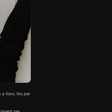
a a fons. No per
moment per