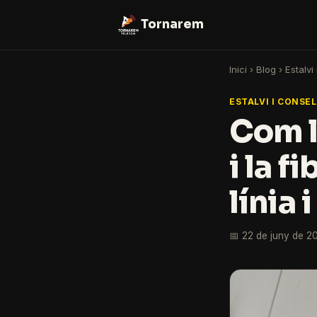
Tornarem
Inici
›
Blog
›
Estalvi
ESTALVI I CONSE
Com ll
i la f
línia 
📅 22 de juny de 2