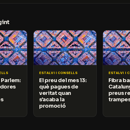
gint
ELLS
ESTALVI I CONSELLS
ESTALVI I 
 Parlem:
El preu del mes 13:
Fibra ba
adores
què pagues de
Catalun
veritat quan
preus re
es
s'acaba la
trampe
promoció