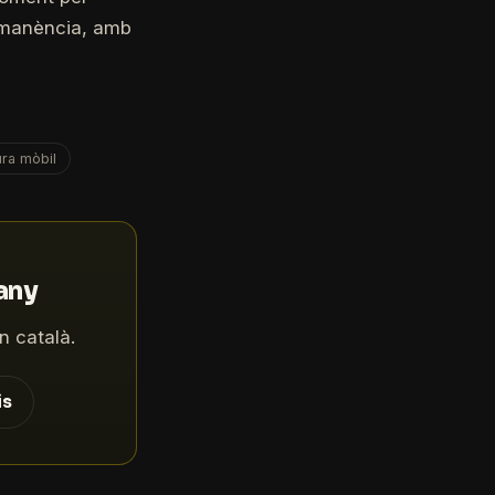
ermanència, amb
ura mòbil
'any
n català.
is