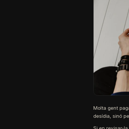
Molta gent paga
desídia, sinó p
Si en revisar-