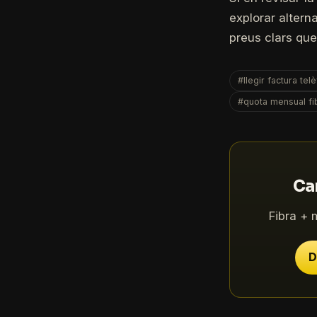
explorar altern
preus clars que
#llegir factura tel
#quota mensual fi
Can
Fibra + 
D