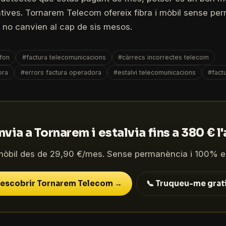
atives. Tornarem Telecom ofereix fibra i mòbil sense p
 no canvien al cap de sis mesos.
èfon
#factura telecomunicacions
#càrrecs incorrectes telecom
bra
#errors factura operadora
#estalvi telecomunicacions
#fact
via a Tornarem i estalvia fins a 380 € l
mòbil des de 29,90 €/mes. Sense permanència i 100% e
escobrir Tornarem Telecom →
📞 Truqueu-me grat