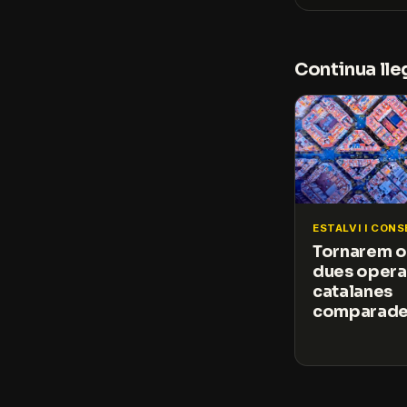
Continua lle
ESTALVI I CONS
Tornarem o
dues oper
catalanes
comparad