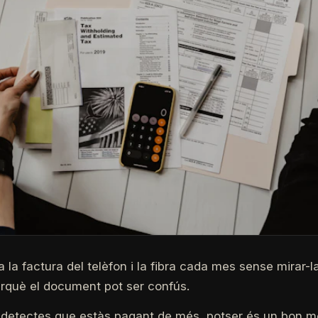
 la factura del telèfon i la fibra cada mes sense mirar-l
erquè el document pot ser confús.
la detectes que estàs pagant de més, potser és un bon 