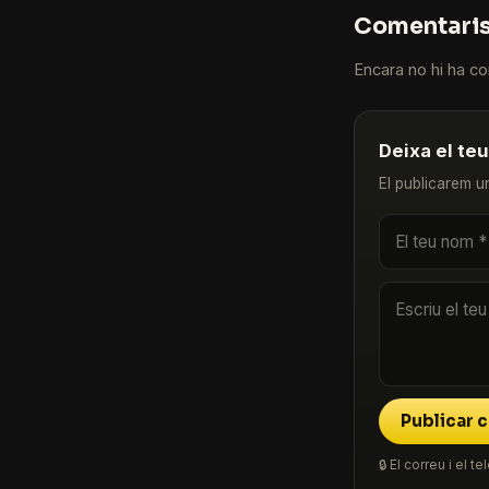
Comentari
Encara no hi ha com
Deixa el te
El publicarem u
Publicar 
🔒 El correu i el