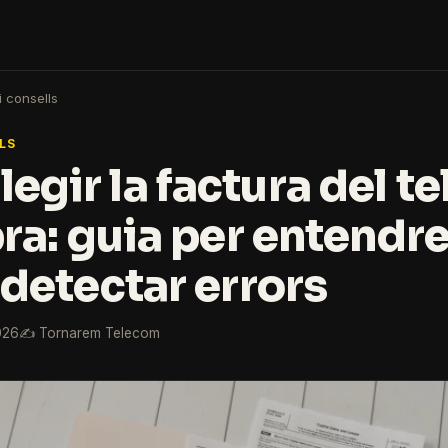
 i consells
LLS
egir la factura del t
ibra: guia per entendr
i detectar errors
026
✍️ Tornarem Telecom