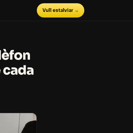
Vull estalviar →
elèfon
e cada