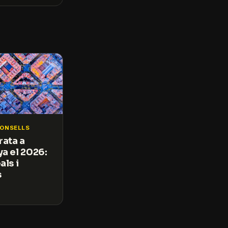
CONSELLS
rata a
ya el 2026:
als i
s