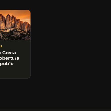
S
la Costa
cobertura
 poble