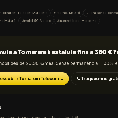
#Tornarem Telecom Maresme
#internet Mataró
#fibra sense perm
na Mataró
#mòbil 5G Mataró
#internet barat Maresme
via a Tornarem i estalvia fins a 380 € l
mòbil des de 29,90 €/mes. Sense permanència i 100% e
escobrir Tornarem Telecom →
📞 Truqueu-me grat
s
entaris. Sigues el primer a dir-hi la teva! 💬