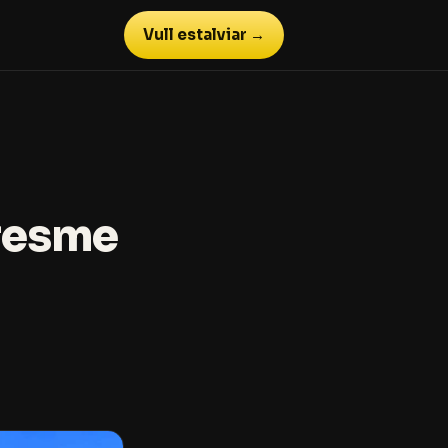
Vull estalviar →
aresme