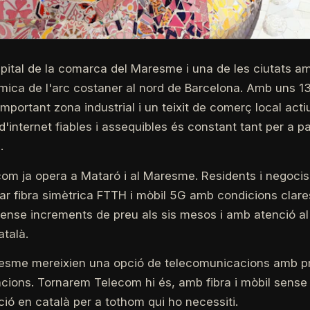
pital de la comarca del Maresme i una de les ciutats a
òmica de l'arc costaner al nord de Barcelona. Amb uns 
important zona industrial i un teixit de comerç local act
'internet fiables i assequibles és constant tant per a p
.
m ja opera a Mataró i al Maresme. Residents i negocis de
r fibra simètrica FTTH i mòbil 5G amb condicions clare
nse increments de preu als sis mesos i amb atenció al 
atalà.
resme mereixien una opció de telecomunicacions amb pr
cions. Tornarem Telecom hi és, amb fibra i mòbil sens
ció en català per a tothom qui ho necessiti.