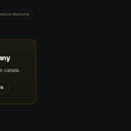
anència Maresme
'any
n català.
is