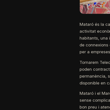
Mataró és la ca
activitat econ
habitants, una 
de connexions d
per a empreses
Tornarem Teleco
poden contracta
permanència, se
disponible en c
Mataró i el Ma
sense complica
bon preu i aten