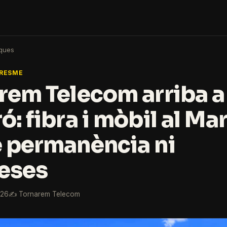
ques
ARESME
rem Telecom arriba a
ó: fibra i mòbil al M
 permanència ni
eses
026
✍️ Tornarem Telecom