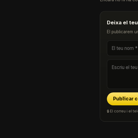
Deixa el te
El publicarem u
Publicar 
🔒 El correu i el