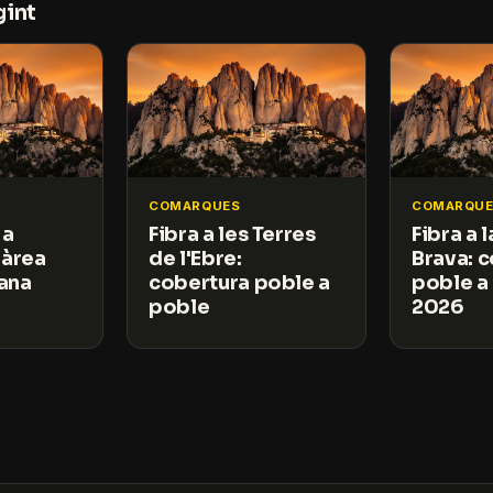
gint
COMARQUES
COMARQUE
 a
Fibra a les Terres
Fibra a 
 àrea
de l'Ebre:
Brava: 
ana
cobertura poble a
poble a
poble
2026