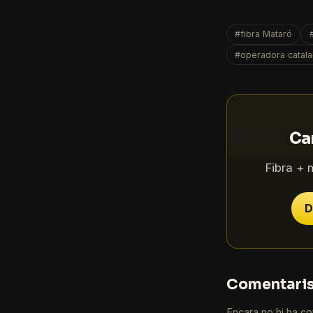
#fibra Mataró
#operadora catala
Can
Fibra + 
D
Comentari
Encara no hi ha com