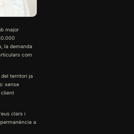
mb major
130.000
iu, la demanda
articulars com
l territori ja
s: sense
client
eus clars i
e permanència a