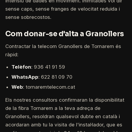
intensiu de dades en moviment. Il·limitades vol dir
sense caps, sense franges de velocitat reduïda i
sense sobrecostos.
Com donar-se d'alta a Granollers
Contractar la telecom Granollers de Tornarem és
ràpid:
Telèfon
: 936 41 91 59
WhatsApp
: 622 81 09 70
Web
: tornaremtelecom.cat
Els nostres consultors confirmaran la disponibilitat
de la fibra Tornarem a la teva adreça de
Granollers, resoldran qualsevol dubte en català i
acordaran amb tu la visita de l'instal·lador, que es