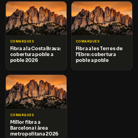
COMARQUES
COMARQUES
Fibra a la Costa Brava:
Fibra a les Terres de
cobertura poble a
l'Ebre: cobertura
poble 2026
poble a poble
COMARQUES
Millor fibra a
Barcelona i àrea
metropolitana 2026